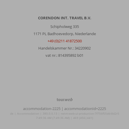
CORENDON INT. TRAVEL B.V.
Schipholweg 335
1171 PL Badhoevedorp, Niederlande
+49 (0)211 41872500
Handelskammer Nr.: 34220902
vat nr.: 814395892 b01
TourWeb
©
accommodation-2225
| accommodationId=2225
NetMatch
de | Accommodation | 380.0.0.13 | netm-web-ui-production-7f756f55dd-8d2r5
7:49:36 AM (7:49:36 AM) | 469 (456|441)