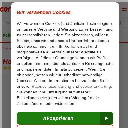
Keine versteckten Kosten
Türkei
Home
Ägäische Küste
Bodrum
Torba
Hotel Zeytinada
Hotel Zeytinada
Halbpension
-
Hotel