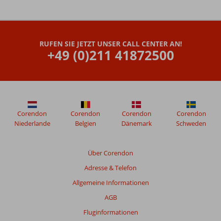
Die
Bewertungen
wurden
RUFEN SIE JETZT UNSER CALL CENTER AN!
von
+49 (0)211 41872500
unseren
Gästen
nach
ihrem
Aufenthalt
in
Hotel
Corendon
Corendon
Corendon
Corendon
Zeytinada
Niederlande
Belgien
Dänemark
Schweden
verfasst.
Über Corendon
Bewertungen,
Adresse & Telefon
die
älter
Allgemeine Informationen
als
AGB
48
Monate
Fluginformationen
sind,