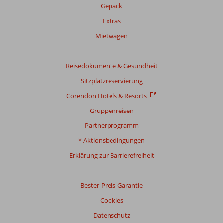
Gepäck
werden
nicht
Extras
mehr
Mietwagen
angezeigt,
um
die
Reisedokumente & Gesundheit
Relevanz
sicherzustellen.
Sitzplatzreservierung
Mehr
Corendon Hotels & Resorts
über
unsere
Gruppenreisen
Bewertungen
Partnerprogramm
* Aktionsbedingungen
Erklärung zur Barrierefreiheit
Bester-Preis-Garantie
Cookies
Datenschutz