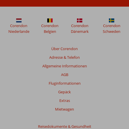
nach
ihrem
Aufenthalt
in
Salmakis
Corendon
Corendon
Corendon
Corendon
Resort
Niederlande
Belgien
Dänemark
Schweden
verfasst.
Über Corendon
Bewertungen,
Adresse & Telefon
die
älter
Allgemeine Informationen
als
AGB
48
Monate
Fluginformationen
sind,
Gepäck
werden
nicht
Extras
mehr
Mietwagen
angezeigt,
um
die
Reisedokumente & Gesundheit
Relevanz