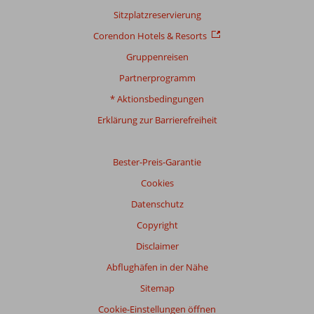
sicherzustellen.
Sitzplatzreservierung
Mehr
Corendon Hotels & Resorts
über
unsere
Gruppenreisen
Bewertungen
Partnerprogramm
* Aktionsbedingungen
Gesamtpunktzahl
Erklärung zur Barrierefreiheit
Basierend
auf:
57
Bester-Preis-Garantie
Bewertungen
Cookies
Datenschutz
Bewertung
Copyright
Gesamteindruck
8,2
Essen
7,6
Disclaimer
Lage
9,0
Zimmer
7,3
Service
8,6
Kinderfreundlich
8,2
Abflughäfen in der Nähe
Preis/Leistung
7,8
WLAN-Qualität
6,9
Sitemap
Cookie-Einstellungen öffnen