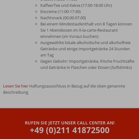
Kaffee/Tee und Kekse (17.00-18.00 Uhr)
Eiscreme (11:00-17:30)
Nachtsnack (00.00-07.00)
Bei einem Mindestaufenthalt von 8 Tagen können
Sie 1 Abendessen im À-la-carte-Restaurant
einnehmen (im Voraus buchen)
Ausgewählte lokale alkoholische und alkoholfreie
Getränke und einige Importgetränke 24 Stunden
am Tag
Gegen Gebühr: Importgetränke, frische Fruchtsäfte
und Getränke in Flaschen oder Dosen (Softdrinks)
Lesen Sie hier
Haftungsausschluss in Bezug auf die oben genannte
Beschreibung
Die
Bewertungen
wurden
RUFEN SIE JETZT UNSER CALL CENTER AN!
von
+49 (0)211 41872500
unseren
Gästen