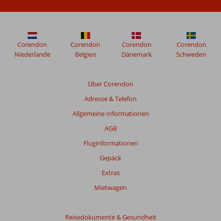
nach
ihrem
Aufenthalt
in
El
Corendon
Corendon
Corendon
Corendon
Mouradi
Niederlande
Belgien
Dänemark
Schweden
Skanes
verfasst.
Über Corendon
Adresse & Telefon
Bewertungen,
die
Allgemeine Informationen
älter
AGB
als
48
Fluginformationen
Monate
Gepäck
sind,
werden
Extras
nicht
Mietwagen
mehr
angezeigt,
um
Reisedokumente & Gesundheit
die