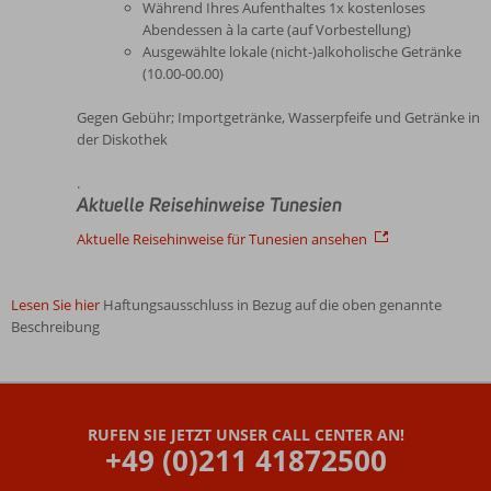
Während Ihres Aufenthaltes 1x kostenloses
Abendessen à la carte (auf Vorbestellung)
Ausgewählte lokale (nicht-)alkoholische Getränke
(10.00-00.00)
Gegen Gebühr; Importgetränke, Wasserpfeife und Getränke in
der Diskothek
.
Aktuelle Reisehinweise Tunesien
Aktuelle Reisehinweise für Tunesien ansehen
Lesen Sie hier
Haftungsausschluss in Bezug auf die oben genannte
Beschreibung
Die
Bewertungen
wurden
RUFEN SIE JETZT UNSER CALL CENTER AN!
von
+49 (0)211 41872500
unseren
Gästen