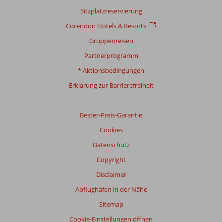
Relevanz
Sitzplatzreservierung
sicherzustellen.
Corendon Hotels & Resorts
Mehr
über
Gruppenreisen
unsere
Partnerprogramm
Bewertungen
* Aktionsbedingungen
Erklärung zur Barrierefreiheit
Bester-Preis-Garantie
Cookies
Datenschutz
Copyright
Disclaimer
Abflughäfen in der Nähe
Sitemap
Cookie-Einstellungen öffnen