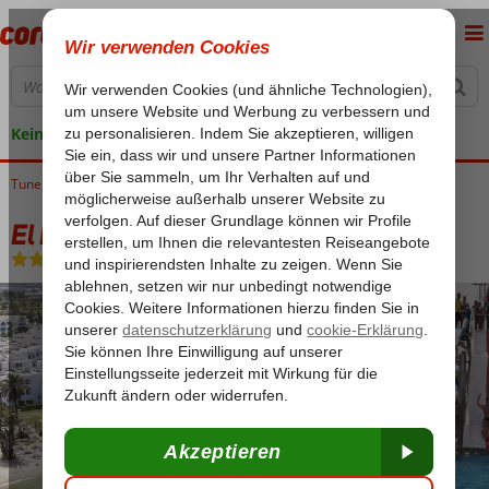
Keine versteckten Kosten
Tunesien
Home
Golf von Hammamet
Skanes
El Mouradi Skanes
El Mouradi Skanes
All Inclusive
-
Hotel