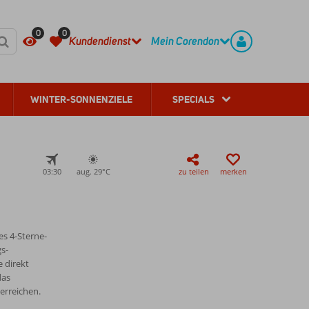
HÄUFIG GESTELLTE FRAGEN
REGISTRIEREN
0
0
Kundendienst
Mein Corendon
WINTER-SONNENZIELE
SPECIALS
03:30
aug. 29°
C
zu teilen
merken
es 4-Sterne-
s-
 direkt
das
 erreichen.