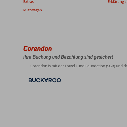
Extras
Erklärung zu
über
unsere
Mietwagen
Bewertungen
Corendon
Ihre Buchung und Bezahlung sind gesichert
Corendon is mit der Travel Fund Foundation (SGR) und d