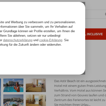
SONNENZIELE
FERNREISEN
ALL INCLUSIVE
ahre Erfahrung
Das Astir Beach ist ein ausgezeichnet
Hotel mit einem guten Preis-Leistung
Verhältnis. Vom Hotel aus können Sie
zum Strand von Gouves laufen und 
Zentrum des Ferienortes ist leicht zu
Sie möchten Ihren Urlau...