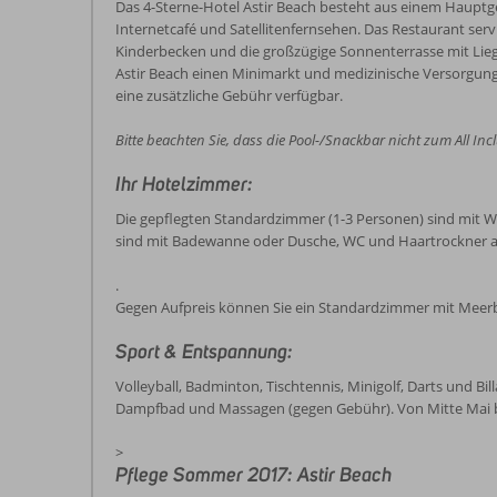
Das 4-Sterne-Hotel Astir Beach besteht aus einem Haup
Internetcafé und Satellitenfernsehen. Das Restaurant ser
Kinderbecken und die großzügige Sonnenterrasse mit Lie
Astir Beach einen Minimarkt und medizinische Versorgung (
eine zusätzliche Gebühr verfügbar.
Bitte beachten Sie, dass die Pool-/Snackbar nicht zum All Incl
Ihr Hotelzimmer:
Die gepflegten Standardzimmer (1-3 Personen) sind mit Wi
sind mit Badewanne oder Dusche, WC und Haartrockner a
.
Gegen Aufpreis können Sie ein Standardzimmer mit Meerb
Sport & Entspannung:
Volleyball, Badminton, Tischtennis, Minigolf, Darts und Bi
Dampfbad und Massagen (gegen Gebühr). Von Mitte Mai b
>
Pflege Sommer 2017: Astir Beach