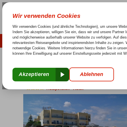
LAST MINUTE
SOMMER 2026
Keine versteckten Kosten
Sorglos Reisen
25 J
Griechenland
Home
Kreta
Gouves
Astir Strand
Astir Strand
Halbpension
-
Hotel