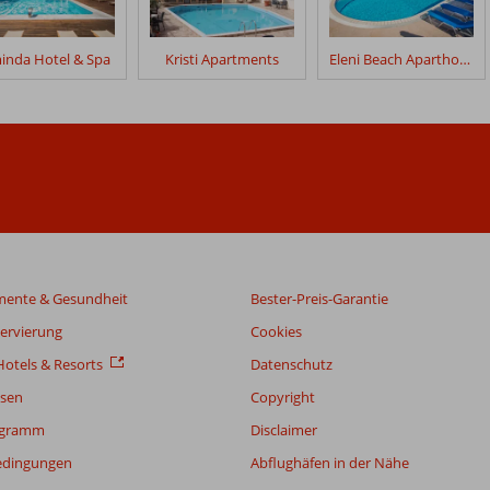
inda Hotel & Spa
Kristi Apartments
Eleni Beach Aparthotel
mente & Gesundheit
Bester-Preis-Garantie
servierung
Cookies
otels & Resorts
Datenschutz
sen
Copyright
ogramm
Disclaimer
edingungen
Abflughäfen in der Nähe