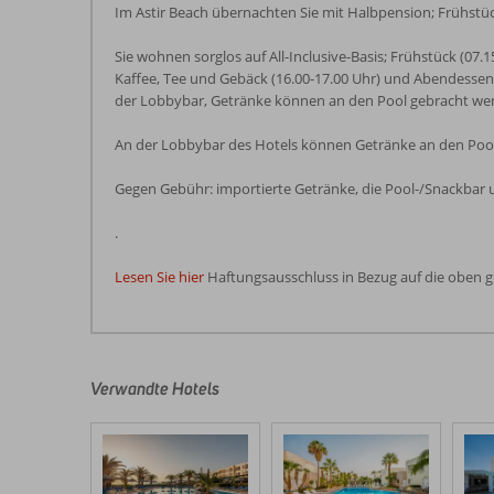
Im Astir Beach übernachten Sie mit Halbpension; Frühstü
Sie wohnen sorglos auf All-Inclusive-Basis; Frühstück (07.1
Kaffee, Tee und Gebäck (16.00-17.00 Uhr) und Abendessen (1
der Lobbybar, Getränke können an den Pool gebracht we
An der Lobbybar des Hotels können Getränke an den Poo
Gegen Gebühr: importierte Getränke, die Pool-/Snackbar u
.
Lesen Sie hier
Haftungsausschluss in Bezug auf die oben 
Die
Bewertungen
wurden
von
Verwandte Hotels
unseren
Gästen
nach
ihrem