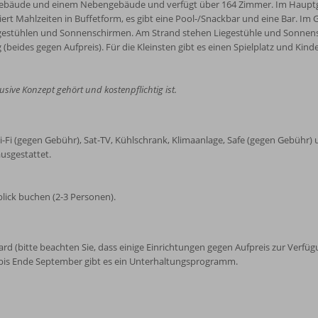
tgebäude und einem Nebengebäude und verfügt über 164 Zimmer. Im Hauptge
viert Mahlzeiten in Buffetform, es gibt eine Pool-/Snackbar und eine Bar. I
gestühlen und Sonnenschirmen. Am Strand stehen Liegestühle und Sonnens
beides gegen Aufpreis). Für die Kleinsten gibt es einen Spielplatz und Kinde
usive Konzept gehört und kostenpflichtig ist.
-Fi (gegen Gebühr), Sat-TV, Kühlschrank, Klimaanlage, Safe (gegen Gebühr)
usgestattet.
lick buchen (2-3 Personen).
llard (bitte beachten Sie, dass einige Einrichtungen gegen Aufpreis zur Verf
is Ende September gibt es ein Unterhaltungsprogramm.