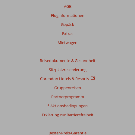
über
AGB
unsere
Bewertungen
Fluginformationen
Gepäck
Gesamtpunktzahl
Extras
Basierend
Mietwagen
auf:
9
Bewertungen
Reisedokumente & Gesundheit
Sitzplatzreservierung
Bewertung
Corendon Hotels & Resorts
Gesamteindruck
7,6
Essen
6,0
Gruppenreisen
Lage
7,3
Zimmer
6,0
Partnerprogramm
Service
7,8
Kinderfreundlich
-
Preis/Leistung
6,9
WLAN-Qualität
5,8
* Aktionsbedingungen
Erklärung zur Barrierefreiheit
Bester-Preis-Garantie