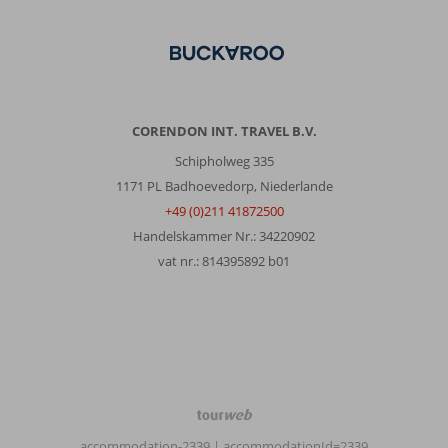
CORENDON INT. TRAVEL B.V.
Schipholweg 335
1171 PL Badhoevedorp, Niederlande
+49 (0)211 41872500
Handelskammer Nr.: 34220902
vat nr.: 814395892 b01
TourWeb
©
accommodation-2339
| accommodationId=2339