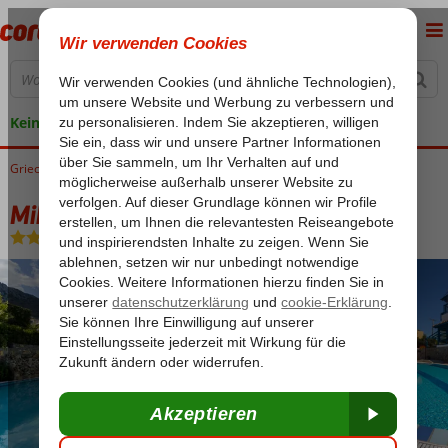
Keine versteckten Kosten
Griechenland
Home
Kreta
Chersonissos
Mika Villa
Mika Villa
Ohne Verpflegung
-
Wohnung