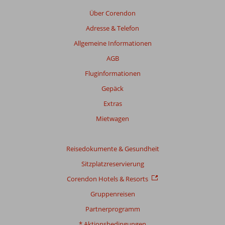
die
Über Corendon
Relevanz
Adresse & Telefon
sicherzustellen.
Mehr
Allgemeine Informationen
über
AGB
unsere
Bewertungen
Fluginformationen
Gepäck
Extras
Mietwagen
Reisedokumente & Gesundheit
Sitzplatzreservierung
Corendon Hotels & Resorts
Gruppenreisen
Partnerprogramm
* Aktionsbedingungen