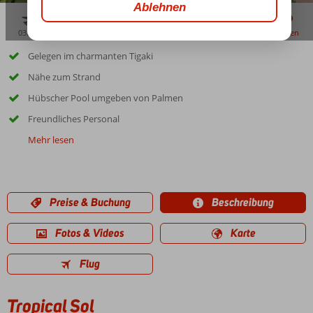
03:45
00:30
aug. 32°
C
zu teilen
merken
Gelegen im charmanten Tigaki
Nähe zum Strand
Hübscher Pool umgeben von Palmen
Freundliches Personal
Mehr lesen
Preise & Buchung
Beschreibung
Fotos & Videos
Karte
Flug
Tropical Sol