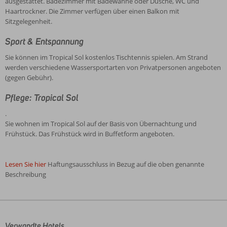
ausgestattet. Badezimmer mit Badewanne oder Dusche, WC und
Haartrockner. Die Zimmer verfügen über einen Balkon mit
Sitzgelegenheit.
Sport & Entspannung
Sie können im Tropical Sol kostenlos Tischtennis spielen. Am Strand
werden verschiedene Wassersportarten von Privatpersonen angeboten
(gegen Gebühr).
Pflege: Tropical Sol
.
Sie wohnen im Tropical Sol auf der Basis von Übernachtung und
Frühstück. Das Frühstück wird in Buffetform angeboten.
Lesen Sie hier
Haftungsausschluss in Bezug auf die oben genannte
Beschreibung
Die
Bewertungen
wurden
von
Verwandte Hotels