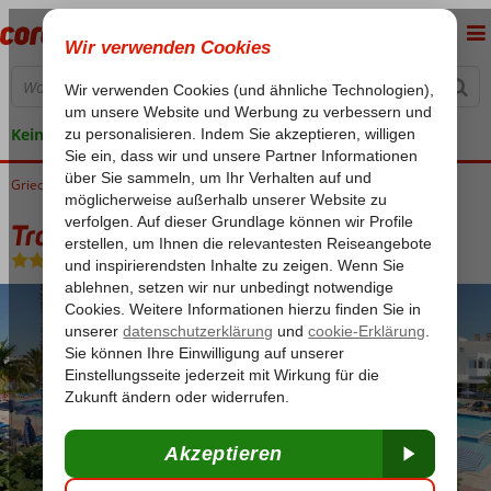
Keine versteckten Kosten
Griechenland
Home
Kos
Tigaki
Tropical Sol
Tropical Sol
Frühstück
-
Hotel