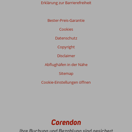
Erklärung zur Barrierefreiheit
Gesamteindruck
7,6
Essen
6,9
Lage
7,8
Zimmer
6,9
Service
7,8
Kinderfreundlich
7,5
Bester-Preis-Garantie
Preis/Leistung
7,0
WLAN-Qualität
7,8
Cookies
Datenschutz
Copyright
Disclaimer
Abflughäfen in der Nähe
Sitemap
Cookie-Einstellungen öffnen
Corendon
Ihre Buchung und Bezahlung sind gesichert