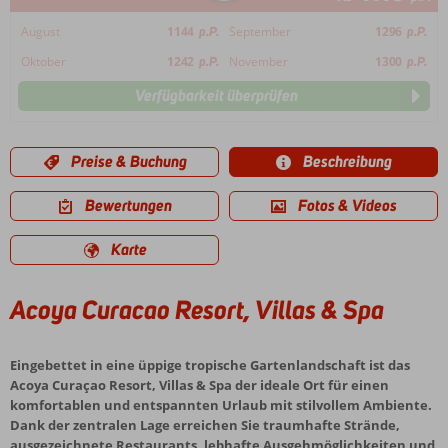
August
1144
p.P.
September
1296
p.P.
Oktober
1242
p.P.
November
1300
p.P.
Verfügbarkeit überprüfen
Preise & Buchung
Beschreibung
Bewertungen
Fotos & Videos
Karte
Acoya Curacao Resort, Villas & Spa
Eingebettet in eine üppige tropische Gartenlandschaft ist das
Acoya Curaçao Resort, Villas & Spa der ideale Ort für einen
komfortablen und entspannten Urlaub mit stilvollem Ambiente.
Dank der zentralen Lage erreichen Sie traumhafte Strände,
ausgezeichnete Restaurants, lebhafte Ausgehmöglichkeiten und