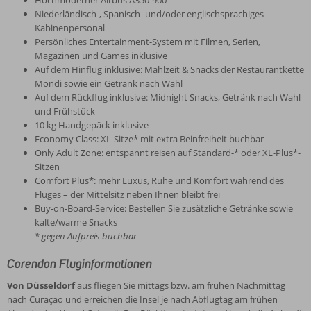
Hochmoderner Airbus A350-900
Niederländisch-, Spanisch- und/oder englischsprachiges
Kabinenpersonal
Persönliches Entertainment-System mit Filmen, Serien,
Magazinen und Games inklusive
Auf dem Hinflug inklusive: Mahlzeit & Snacks der Restaurantkette
Mondi sowie ein Getränk nach Wahl
Auf dem Rückflug inklusive: Midnight Snacks, Getränk nach Wahl
und Frühstück
10 kg Handgepäck inklusive
Economy Class: XL-Sitze* mit extra Beinfreiheit buchbar
Only Adult Zone: entspannt reisen auf Standard-* oder XL-Plus*-
Sitzen
Comfort Plus*: mehr Luxus, Ruhe und Komfort während des
Fluges – der Mittelsitz neben Ihnen bleibt frei
Buy-on-Board-Service: Bestellen Sie zusätzliche Getränke sowie
kalte/warme Snacks
* gegen Aufpreis buchbar
Corendon Fluginformationen
Von Düsseldorf
aus fliegen Sie mittags bzw. am frühen Nachmittag
nach Curaçao und erreichen die Insel je nach Abflugtag am frühen