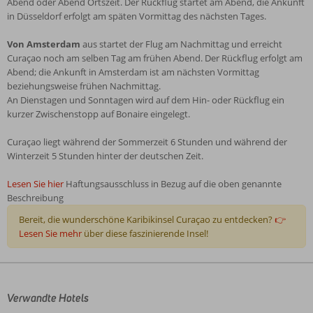
Abend oder Abend Ortszeit. Der Rückflug startet am Abend, die Ankunft
in Düsseldorf erfolgt am späten Vormittag des nächsten Tages.
Von Amsterdam
aus startet der Flug am Nachmittag und erreicht
Curaçao noch am selben Tag am frühen Abend. Der Rückflug erfolgt am
Abend; die Ankunft in Amsterdam ist am nächsten Vormittag
beziehungsweise frühen Nachmittag.
An Dienstagen und Sonntagen wird auf dem Hin- oder Rückflug ein
kurzer Zwischenstopp auf Bonaire eingelegt.
Curaçao liegt während der Sommerzeit 6 Stunden und während der
Winterzeit 5 Stunden hinter der deutschen Zeit.
Lesen Sie hier
Haftungsausschluss in Bezug auf die oben genannte
Beschreibung
Bereit, die wunderschöne Karibikinsel Curaçao zu entdecken?
👉
Lesen Sie mehr
über diese faszinierende Insel!
Die
Bewertungen
Verwandte Hotels
wurden
von