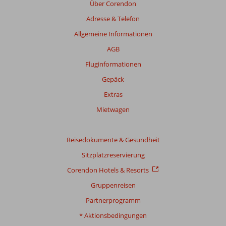
werden
Über Corendon
nicht
Adresse & Telefon
mehr
angezeigt,
Allgemeine Informationen
um
AGB
die
Relevanz
Fluginformationen
sicherzustellen.
Gepäck
Mehr
über
Extras
unsere
Mietwagen
Bewertungen
Gesamtpunktzahl
Reisedokumente & Gesundheit
Sitzplatzreservierung
Basierend
auf:
Corendon Hotels & Resorts
113
Gruppenreisen
Bewertungen
Partnerprogramm
* Aktionsbedingungen
Bewertung