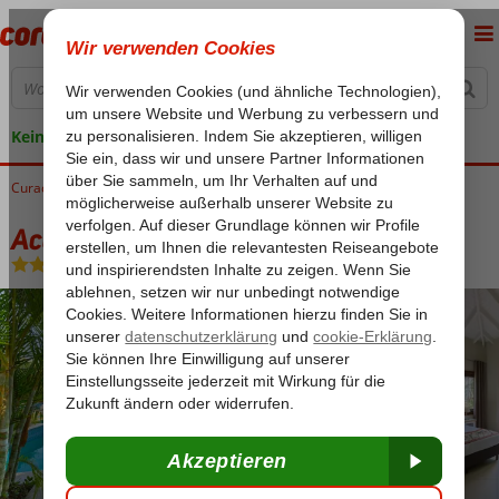
Keine versteckten Kosten
Curaçao
Home
Willemstad
Acoya Curacao Resort, Villas & Spa
Acoya Curacao Resort, Villas & Spa
Ohne Verpflegung
-
Hotel