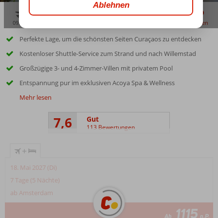
09:00
aug. 32°
C
zu teilen
merken
Perfekte Lage, um die schönsten Seiten Curaçaos zu entdecken
Kostenloser Shuttle-Service zum Strand und nach Willemstad
Großzügige 3- und 4-Zimmer-Villen mit privatem Pool
Entspannung pur im exklusiven Acoya Spa & Wellness
Mehr lesen
7,6
Gut
113 Bewertungen
+
18. Mai 2027 (Di)
7 Tage (5 Nächte)
ab Amsterdam
1115
Ab
p.P.