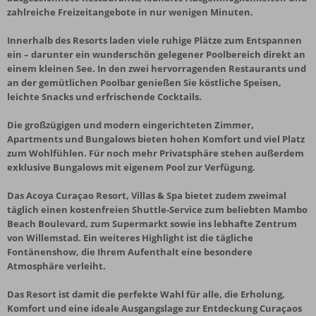
zahlreiche Freizeitangebote in nur wenigen Minuten.
Innerhalb des Resorts laden viele ruhige Plätze zum Entspannen
ein – darunter ein wunderschön gelegener Poolbereich direkt an
einem kleinen See. In den zwei hervorragenden Restaurants und
an der gemütlichen Poolbar genießen Sie köstliche Speisen,
leichte Snacks und erfrischende Cocktails.
Die großzügigen und modern eingerichteten Zimmer,
Apartments und Bungalows bieten hohen Komfort und viel Platz
zum Wohlfühlen. Für noch mehr Privatsphäre stehen außerdem
exklusive Bungalows mit eigenem Pool zur Verfügung.
Das Acoya Curaçao Resort, Villas & Spa bietet zudem zweimal
täglich einen kostenfreien Shuttle-Service zum beliebten Mambo
Beach Boulevard, zum Supermarkt sowie ins lebhafte Zentrum
von Willemstad. Ein weiteres Highlight ist die tägliche
Fontänenshow, die Ihrem Aufenthalt eine besondere
Atmosphäre verleiht.
Das Resort ist damit die perfekte Wahl für alle, die Erholung,
Komfort und eine ideale Ausgangslage zur Entdeckung Curaçaos