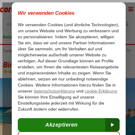
Keine versteckten Kosten
Türkei
Home
Ägäische Küste
Kusadasi
Bingo-Urlaub Kusadasi
Bingo Kusadasi 5*
Bingo Kusadasi 5*
All Inclusive
-
Hotel