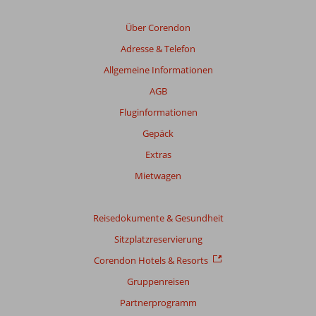
angezeigt,
um
Über Corendon
die
Adresse & Telefon
Relevanz
sicherzustellen.
Allgemeine Informationen
Mehr
AGB
über
unsere
Fluginformationen
Bewertungen
Gepäck
Extras
Gesamtpunktzahl
Mietwagen
Basierend
auf:
7
Reisedokumente & Gesundheit
Bewertungen
Sitzplatzreservierung
Corendon Hotels & Resorts
Bewertung
Gruppenreisen
Gesamteindruck
7,6
Essen
8,0
Partnerprogramm
Lage
7,6
Zimmer
7,3