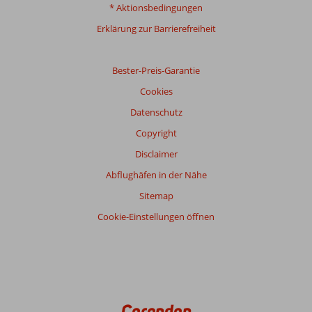
Service
8,4
Kinderfreundlich
7,0
* Aktionsbedingungen
Preis/Leistung
7,4
WLAN-Qualität
5,7
Erklärung zur Barrierefreiheit
Bester-Preis-Garantie
Cookies
Datenschutz
Copyright
Disclaimer
Abflughäfen in der Nähe
Sitemap
Cookie-Einstellungen öffnen
Corendon