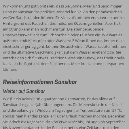
auf
des
Reiseziel
erwarten,
Auf
Wir können uns gut vorstellen, dass Sie Sonne, Meer und Sand mögen.
Indischen
Sansibar
für
ist
Ihrer
Dann ist Sansibar das perfekte Reiseziel für Sie! An den paradiesischen
Ozeans.
Sie!
das
To-
weißen Sandstränden können Sie sich vollkommen entspannen und im
Nicht
An
Klima
do-
Hintergrund das Rauschen des Indischen Ozeans genießen. Aber halt,
zu
Hotels
den
auf
Liste
am Strand kann man noch mehr tun: Die atemberaubende
vergessen
auf
paradiesischen
Sansibar
sollte
Unterwasserwelt lädt zum Schnorcheln oder Tauchen ein. Wie wäre es
ist
Sansibar
weißen
das
auf
außerdem mit Kitesurfen oder Wasserski? Wenn Ihnen das immer noch
die
Sandstränden
ganze
jeden
nicht schnell genug geht, können Sie auch einen Wasserscooter nehmen
Bei
reiche
können
Jahr
Fall
und die ultimative Geschwindigkeit auf dem Wasser erleben! Oder Sie
Corendon
Geschichte,
Sie
über
Stone
entscheiden sich für etwas Traditionelleres: eine Dhow, das traditionelle
finden
die
sich
angenehm.
Town
tansanische Boot, mit dem Sie über das Meer kreuzen und entspannen
Sie
die
vollkommen
Die
stehen,
können.
eine
Insel
entspannen
Meeresbrise
der
große
zu
und
in
historische
Reiseinformationen Sansibar
Auswahl
dem
im
der
Stadtkern
an
Paradies
Hintergrund
Nacht
von
Wetter auf Sansibar
Hotels
gemacht
das
und
Sansibar-
auf
hat,
Wie für ein Reiseziel in Äquatornähe zu erwarten, ist das Klima auf
Rauschen
die
Stadt.
dem
das
Sansibar das ganze Jahr über angenehm. Die Meeresbrise in der Nacht
des
ablandigen
Hier
paradiesischen
wir
und die ablandigen Winde am Tag sorgen für Temperaturen um 27 °C,
Indischen
Winde
erwarten
Sansibar.
heute
sodass man hier das ganze Jahr über Urlaub machen möchte. Bedenken
Ozeans
am
Sie
Die
kennen.
Sie jedoch die Regenzeit, die von etwa März bis Juni und von September
genießen.
Tag
enge
Unterkünfte
Im
bis November dauert. In der Regel regnet es eine Zeit lang, doch den