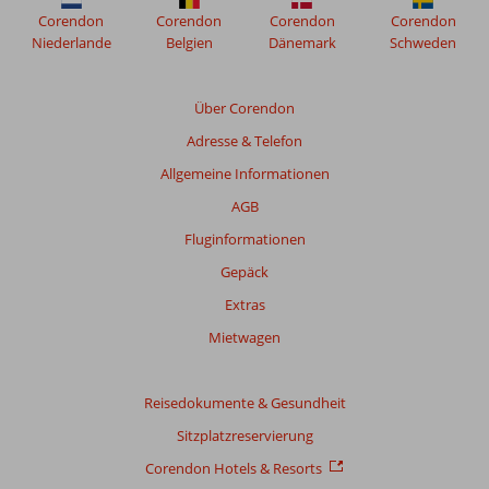
auf
Tages
suchen:
sehen
Corendon
Corendon
Corendon
Corendon
dem
scheint
Im
können.
Niederlande
Belgien
Dänemark
Schweden
Wasser
die
Zanzibar
erleben!
Sonne.
Butterfly
Oder
Es
Centre
Über Corendon
Sie
gibt
erhalten
entscheiden
viel
Sie
Adresse & Telefon
sich
zu
Einblicke
Allgemeine Informationen
für
erleben!
in
etwas
den
AGB
Traditionelleres:
Lebenszyklus
Fluginformationen
eine
eines
Dhow,
Schmetterlings.
Gepäck
das
Sie
Extras
traditionelle
sehen
tansanische
dort
Mietwagen
Boot,
alles
mit
von
dem
winzigen
Reisedokumente & Gesundheit
Sie
Schmetterlingseiern
Sitzplatzreservierung
über
bis
das
hin
Corendon Hotels & Resorts
Meer