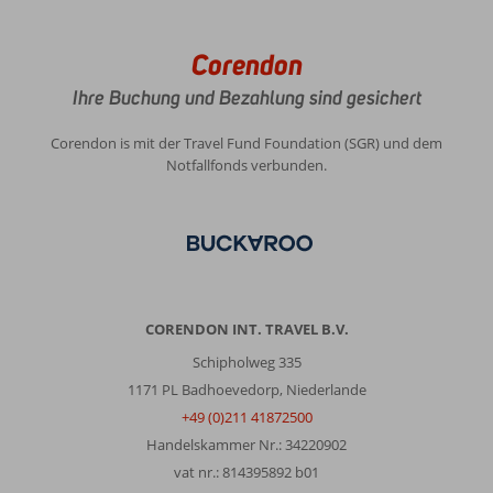
Besuch
auch
Corendon
den
Einheimischen
Ihre Buchung und Bezahlung sind gesichert
helfen.
Zwei
Corendon is mit der Travel Fund Foundation (SGR) und dem
Fliegen
Notfallfonds verbunden.
mit
einer
Klappe.
😉
Möchten
Sie
mehr
über
CORENDON INT. TRAVEL B.V.
die
Schipholweg 335
reiche
Kultur
1171 PL Badhoevedorp, Niederlande
erfahren?
+49 (0)211 41872500
Dann
Handelskammer Nr.: 34220902
besuchen
vat nr.: 814395892 b01
Sie