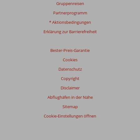
zu
Gruppenreisen
kreuzen
einem
und
ausgewachsenen
Partnerprogramm
entspannen
Schmetterling
* Aktionsbedingungen
können.
und
allem,
Erklärung zur Barrierefreiheit
was
dazwischen
liegt.
Bester-Preis-Garantie
Die
Cookies
Einnahmen
aus
Datenschutz
dem
Copyright
Schmetterlingszentrum
werden
Disclaimer
für
Abflughäfen in der Nähe
lokale
Projekte
Sitemap
verwendet,
Cookie-Einstellungen öffnen
sodass
Sie
mit
Ihrem