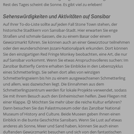
Aber
sorgen
Straßen
werden
Laufe
Rest des Tages scheint die Sonne. Es gibt viel zu erleben!
halt,
für
und
mit
der
am
Temperaturen
schmale
Sehenswürdigkeiten und Aktivitäten auf Sansibar
großer
Jahrhunderte
Strand
um
Gassen,
Sorgfalt
wurde
Auf Ihrer To-do-Liste sollte auf jeden Fall Stone Town stehen, der
kann
27
die
ausgewählt,
Sansibar
historische Stadtkern von Sansibar-Stadt. Hier erwarten Sie enge
man
°C,
zu
um
zu
Straßen und schmale Gassen, die zu einem Basar oder einem
noch
sodass
einem
Ihnen
einer
Gewürzmarkt führen. Sie können auch an einer Gewürztour teilnehmen
mehr
man
Basar
einen
der
oder den wunderschönen Jozani-Nationalpark erkunden. Dort können
tun:
hier
oder
möglichst
Gewürzinseln,
Sie den einzigartigen Red Fringe Monkey beobachten, eine Art, die nur
Die
das
einem
angenehmen
und
auf Sansibar vorkommt. Wenn Sie etwas Anspruchsvolleres suchen: Im
atemberaubende
ganze
Gewürzmarkt
Aufenthalt
bis
Zanzibar Butterfly Centre erhalten Sie Einblicke in den Lebenszyklus
Unterwasserwelt
Jahr
führen.
zu
heute
eines Schmetterlings. Sie sehen dort alles von winzigen
lädt
über
Sie
ermöglichen.
sind
Schmetterlingseiern bis hin zu einem ausgewachsenen Schmetterling
zum
Urlaub
können
Bei
die
und allem, was dazwischen liegt. Die Einnahmen aus dem
Schnorcheln
machen
auch
der
köstlichen
Schmetterlingszentrum werden für lokale Projekte verwendet, sodass
oder
möchte.
an
Auswahl
Kräuter
Sie mit Ihrem Besuch auch den Einheimischen helfen. Zwei Fliegen mit
Tauchen
Bedenken
einer
wird
und
einer Klappe. 😉 Möchten Sie mehr über die reiche Kultur erfahren?
ein.
Sie
Gewürztour
unter
Gewürze
Dann besuchen Sie das Palastmuseum oder das Zanzibar National
Wie
jedoch
teilnehmen
anderem
eine
Museum of History and Culture. Beide Museen geben Ihnen einen
wäre
die
oder
auf
wichtige
Einblick in die bunte Geschichte Sansibars. Wenn Sie Lust auf etwas
es
Regenzeit,
den
eine
Einnahmequelle
anderes als Sonne, Meer und Sand haben, können Sie auch einen
außerdem
die
wunderschönen
angenehme
für
duftenden Gewürzmarkt besuchen und sich von den fantastischen
mit
von
Jozani-