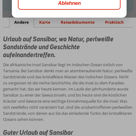
perlweiße
Insel
entfernen, um noch Optionen zu finden.
Sandstrände
Sansibar
und
Guter
Karte
liegt
Geschichte
Urlaub
im
Andere
Karte
Reisedokumente
Praktisch
aufeinandertreffen.
auf
Indischen
Sansibar
Ozean
Wir
Urlaub auf Sansibar, wo Natur, perlweiße
östlich
können
Sandstrände und Geschichte
von
uns
Tansania.
aufeinandertreffen.
gut
Bei
Reiseinformationen
vorstellen,
Sansibar
Sansibar
Die afrikanische Insel Sansibar liegt im Indischen Ozean östlich von
dass
denkt
Tansania. Bei Sansibar denkt man an atemberaubende Natur, perlweiße
Sie
Wetter
man
Sandstrände und das kristallklare Wasser des Indischen Ozeans. Nicht
Sonne,
auf
an
zu vergessen ist die reiche Geschichte, die die Insel zu dem Paradies
Meer
Sansibar
atemberaubende
gemacht hat, das wir heute kennen. Im Laufe der Jahrhunderte wurde
und
Natur,
Sansibar zu einer der Gewürzinseln, und bis heute sind die köstlichen
Sand
Wie
perlweiße
Kräuter und Gewürze eine wichtige Einnahmequelle für die Insel. Was
mögen.
für
Sandstrände
sich zweifellos nicht verändert hat, sind die unübertroffenen perlweißen
Dann
ein
und
Sandstrände, von denen aus Sie das einladende Türkis des kristallklaren
ist
Reiseziel
Sehenswürdigkeiten
das
Ozeans sehen können.
Sansibar
in
und
kristallklare
das
Äquatornähe
Aktivitäten
Wasser
Guter Urlaub auf Sansibar
perfekte
zu