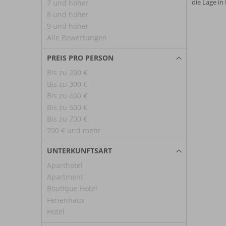
die Lage in
7 und höher
8 und höher
9 und höher
Alle Bewertungen
PREIS PRO PERSON
Bis zu 200 €
Bis zu 300 €
Bis zu 400 €
Bis zu 500 €
Bis zu 700 €
700 € und mehr
UNTERKUNFTSART
Aparthotel
Apartment
Boutique Hotel
Ferienhaus
Hotel