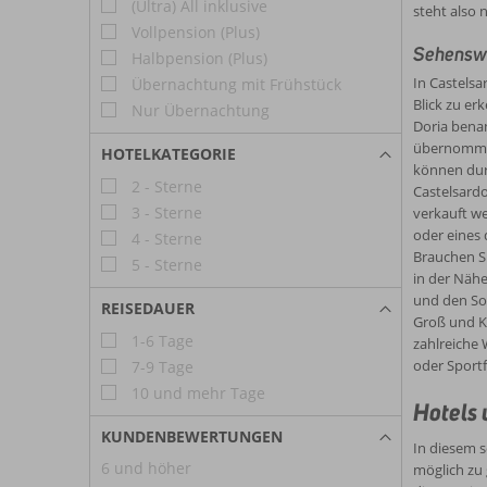
(Ultra) All inklusive
steht also 
Vollpension (Plus)
Sehenswür
Halbpension (Plus)
In Castelsa
Übernachtung mit Frühstück
Blick zu er
Nur Übernachtung
Doria benan
übernommen.
HOTELKATEGORIE
können dur
2 - Sterne
Castelsardo
3 - Sterne
verkauft we
oder eines 
4 - Sterne
Brauchen Si
5 - Sterne
in der Nähe
und den So
REISEDAUER
Groß und K
1-6 Tage
zahlreiche 
oder Sport
7-9 Tage
10 und mehr Tage
Hotels 
KUNDENBEWERTUNGEN
In diesem s
6 und höher
möglich zu