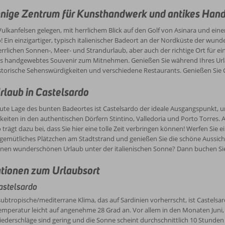
tung und die Lage in Bezug auf den Strand, die Sehenswürdigkeiten und die
or allem Kunsthandwerk und alte Handwerkskunst verkauft werden, sich in e
nige Zentrum für Kunsthandwerk und antikes Hand
iden Sie sich für Hummer, laut den Sarden der beste der Welt!) oder eines 
ell'Intreccio Mediterraneo, ein Museum für mediterrane Weberei. Brauche
ulkanfelsen gelegen, mit herrlichem Blick auf den Golf von Asinara und ei
türlich an den gemütlichen Stadtstrand von Castelsardo setzen. Aber auch in
! Ein einzigartiger, typisch italienischer Badeort an der Nordküste der wunder
imosa': ein langgezogener Sandstrand mit netten Strandbars, wo Sie aben
errlichen Sonnen-, Meer- und Strandurlaub, aber auch der richtige Ort für eine
Sie den gemütlichen Strand Eden Beach, mit dem Wasserparadies gleich um 
es handgewebtes Souvenir zum Mitnehmen. Genießen Sie während Ihres Urlaub
storische Sehenswürdigkeiten und verschiedene Restaurants. Genießen Sie 
en werden. Werden Sie sich an Wind- oder Kitesurfen, Tauchen, Kajakfahren
rlaub in Castelsardo
gute Lage des bunten Badeortes ist Castelsardo der ideale Ausgangspunkt
keiten in den authentischen Dörfern Stintino, Valledoria und Porto Torres. 
 trägt dazu bei, dass Sie hier eine tolle Zeit verbringen können! Werfen Sie e
n gemütliches Plätzchen am Stadtstrand und genießen Sie die schöne Aussicht,
einen wunderschönen Urlaub unter der italienischen Sonne? Dann buchen Sie
tionen zum Urlaubsort
astelsardo
ubtropische/mediterrane Klima, das auf Sardinien vorherrscht, ist Castels
Temperatur leicht auf angenehme 28 Grad an. Vor allem in den Monaten Juni,
iederschläge sind gering und die Sonne scheint durchschnittlich 10 Stund