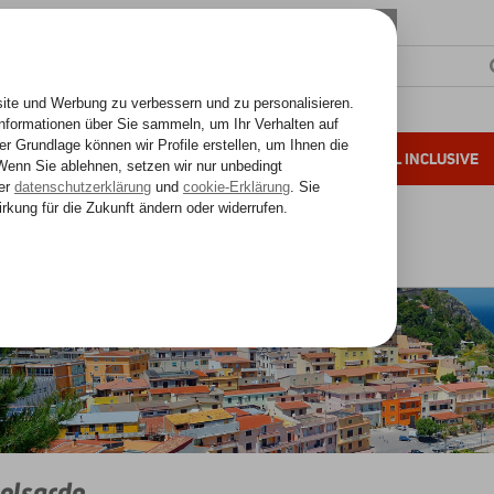
SONNENZIELE
FERNREISEN
ALL INCLUSIVE
ahre Erfahrung
rdinien
Sardinien
Castelsardo
elsardo