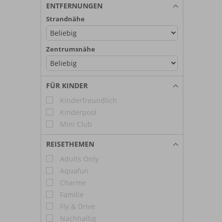
ENTFERNUNGEN
Strandnähe
Zentrumsnähe
FÜR KINDER
Kinderfreundlich
Kinderpool
Mini Club
REISETHEMEN
Adults Only
Aquafun
Charme
Familie
Fly & Drive
Nachhaltig