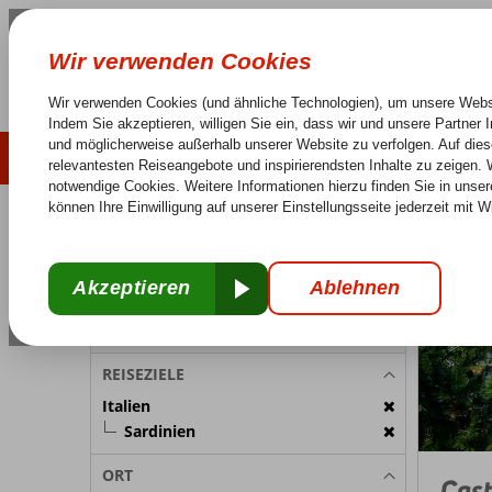
LAST MINUTE
SOMMER 2026
Keine versteckten Kosten
Sorglos Reisen
25 J
REISETEILNEHMER
Italien
Home
Sa
Zimmer 1:
2 Personen
Reiseteilnehmer ändern
REISEZIELE
Italien
Sardinien
ORT
Cast