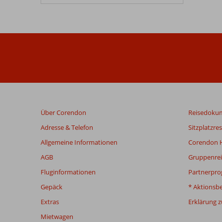
Über Corendon
Reisedoku
Adresse & Telefon
Sitzplatzre
Allgemeine Informationen
Corendon H
AGB
Gruppenrei
Fluginformationen
Partnerpr
Gepäck
* Aktionsb
Extras
Erklärung zu
Mietwagen