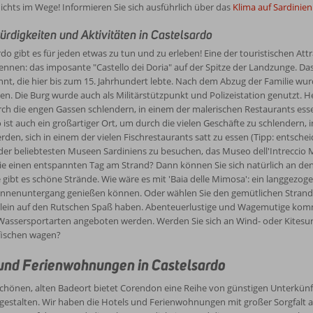
nichts im Wege! Informieren Sie sich ausführlich über das
Klima auf Sardinien
digkeiten und Aktivitäten in Castelsardo
rdo gibt es für jeden etwas zu tun und zu erleben! Eine der touristischen At
kennen: das imposante "Castello dei Doria" auf der Spitze der Landzunge. Da
nt, die hier bis zum 15. Jahrhundert lebte. Nach dem Abzug der Familie w
 Die Burg wurde auch als Militärstützpunkt und Polizeistation genutzt. Heu
ch die engen Gassen schlendern, in einem der malerischen Restaurants es
 ist auch ein großartiger Ort, um durch die vielen Geschäfte zu schlender
rden, sich in einem der vielen Fischrestaurants satt zu essen (Tipp: entsche
der beliebtesten Museen Sardiniens zu besuchen, das Museo dell'Intreccio
e einen entspannten Tag am Strand? Dann können Sie sich natürlich an den
 gibt es schöne Strände. Wie wäre es mit 'Baia delle Mimosa': ein langgezo
nnenuntergang genießen können. Oder wählen Sie den gemütlichen Strand 
lein auf den Rutschen Spaß haben. Abenteuerlustige und Wagemutige komme
Wassersportarten angeboten werden. Werden Sie sich an Wind- oder Kitesurf
fischen wagen?
und Ferienwohnungen in Castelsardo
chönen, alten Badeort bietet Corendon eine Reihe von günstigen Unterkün
 gestalten. Wir haben die Hotels und Ferienwohnungen mit großer Sorgfalt