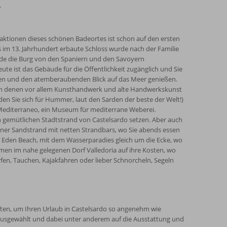
.
traktionen dieses schönen Badeortes ist schon auf den ersten
s im 13. Jahrhundert erbaute Schloss wurde nach der Familie
urde die Burg von den Spaniern und den Savoyern
te ist das Gebäude für die Öffentlichkeit zugänglich und Sie
sen und den atemberaubenden Blick auf das Meer genießen.
n, in denen vor allem Kunsthandwerk und alte Handwerkskunst
iden Sie sich für Hummer, laut den Sarden der beste der Welt!)
 Mediterraneo, ein Museum für mediterrane Weberei.
 gemütlichen Stadtstrand von Castelsardo setzen. Aber auch
gener Sandstrand mit netten Strandbars, wo Sie abends essen
Eden Beach, mit dem Wasserparadies gleich um die Ecke, wo
n im nahe gelegenen Dorf Valledoria auf ihre Kosten, wo
en, Tauchen, Kajakfahren oder lieber Schnorcheln, Segeln
ften, um Ihren Urlaub in Castelsardo so angenehm wie
 ausgewählt und dabei unter anderem auf die Ausstattung und