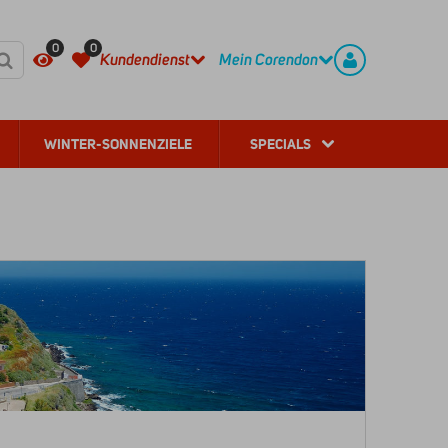
HÄUFIG GESTELLTE FRAGEN
REGISTRIEREN
0
0
Kundendienst
Mein Corendon
WINTER-SONNENZIELE
SPECIALS