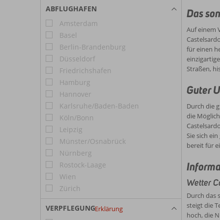
Ausstat
denen v
ABFLUGHAFEN
Das son
entsche
Museo d
Amsterdam
Auf einem V
sich na
Basel
Castelsardo
delle M
Berlin-Brandenburg
für einen h
wählen 
Düsseldorf
einzigartig
haben. Abenteuerlustige und Wagemutige kommen im nahe gelegenen Dorf Valledoria auf ihre Kosten, wo zahlreiche Wassersportarten
Straßen, hi
Friedrichshafen
angebot
wagen?
Hamburg
Guter U
Hannover
Karlsruhe/Baden-Baden
Durch die 
die Möglich
Köln/Bonn
Castelsardo
Leipzig
Sie sich ei
Münster/Osnabrück
bereit für 
Nürnberg
Informa
Rostock-Laage
Wien
Wetter C
Zürich
Durch das s
steigt die 
VERPFLEGUNG
Erklärung
hoch, die N