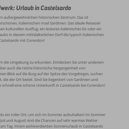
 Restaurants geachtet.
inem der vielen Fischrestaurants satt zu essen (Tipp:
werk: Urlaub in Castelsardo
der beliebtesten Museen Sardiniens zu besuchen, das
n Sie einen entspannten Tag am Strand? Dann können Sie
nem außergewöhnlichen historischen Zentrum. Das ist
 der Nähe gibt es schöne Strände. Wie wäre es mit 'Baia
schönen, italienischen Insel Sardinien. Das ideale Reiseziel
ds essen und den Sonnenuntergang genießen können. Oder
n kulturellen Ausflug, ein leckeres italienisches Eis oder ein
die Ecke, wo Groß und Klein auf den Rutschen Spaß
s in diesem mittelalterlichen Dorf die typisch italienischen
Castelsardo mit Corendon!
 oder lieber Schnorcheln, Segeln oder Sportfischen
, um die Umgebung zu erkunden. Entdecken Sie unter anderem
Aber auch die reiche historische Vergangenheit von
inen Blick auf die Burg auf der Spitze des Vorgebirges, suchen
 die der Ort bietet. Sind Sie begeistert von Sardinien und
 schnell eine schöne Unterkunft in Castelsardo bei Corendon!
ardo ein toller Ort, um sich im Sommer aufzuhalten! Im Sommer
 Juli und August sind die Chancen auf sehr warmes Wetter
en am Tag. Ihrem wohlverdienten Sonnenurlaub in Castelsardo