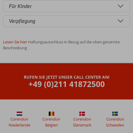
Für Kinder
Verpflegung
Lesen Sie hier
Haftungsausschluss in Bezug auf die oben genannte
Beschreibung
Die
Bewertungen
wurden
RUFEN SIE JETZT UNSER CALL CENTER AN!
von
+49 (0)211 41872500
unseren
Gästen
nach
ihrem
Aufenthalt
in
Marmaris
Corendon
Corendon
Corendon
Corendon
Smart
Niederlande
Belgien
Dänemark
Schweden
Voxx