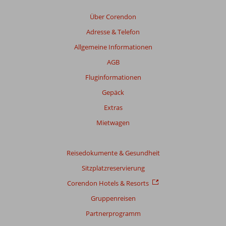
Resort
verfasst.
Über Corendon
Adresse & Telefon
Bewertungen,
Allgemeine Informationen
die
AGB
älter
als
Fluginformationen
48
Gepäck
Monate
sind,
Extras
werden
Mietwagen
nicht
mehr
angezeigt,
Reisedokumente & Gesundheit
um
die
Sitzplatzreservierung
Relevanz
Corendon Hotels & Resorts
sicherzustellen.
Mehr
Gruppenreisen
über
Partnerprogramm
unsere
Bewertungen