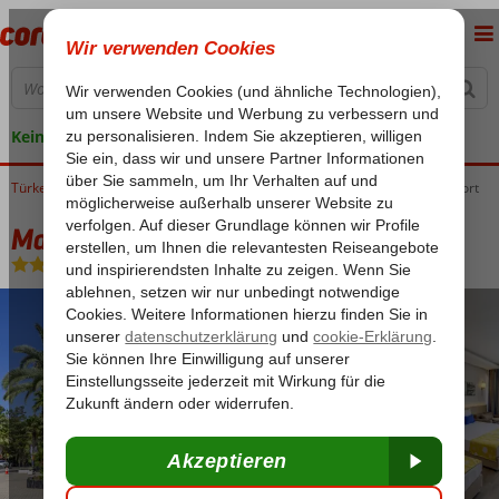
Keine versteckten Kosten
Türkei
Home
Ägäische Küste
Marmaris
Armutalan
Marmaris Smart Voxx Resort
Marmaris Smart Voxx Resort
All Inclusive
-
Hotel