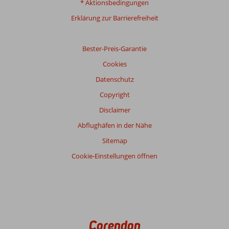
* Aktionsbedingungen
Erklärung zur Barrierefreiheit
Gesamtpunktzahl
Basierend
Bester-Preis-Garantie
auf:
11
Cookies
Bewertungen
Datenschutz
Copyright
Bewertung
Disclaimer
Gesamteindruck
4,5
Essen
4,2
Abflughäfen in der Nähe
Lage
4,8
Zimmer
5,3
Sitemap
Service
5,5
Kinderfreundlich
5,7
Preis/Leistung
4,8
WLAN-Qualität
4,3
Cookie-Einstellungen öffnen
Corendon