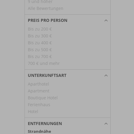
9 und höher
Alle Bewertungen
PREIS PRO PERSON
Bis zu 200 €
Bis zu 300 €
Bis zu 400 €
Bis zu 500 €
Bis zu 700 €
700 € und mehr
UNTERKUNFTSART
Aparthotel
Apartment
Boutique Hotel
Ferienhaus
Hotel
ENTFERNUNGEN
Strandnähe