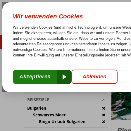
LAST MINUTE
SOMMER 2026
Keine versteckten Kosten
Sorglos Reisen
25 J
REISETEILNEHMER
Bulgarien
Home
Zimmer 1:
2 Personen
Reiseteilnehmer ändern
REISEZIELE
Bulgarien
Schwarzes Meer
Bingo Urlaub Bulgarien
Bing