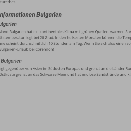
turerbes.
nformationen Bulgarien
ulgarien
sland Bulgarien hat ein kontinentales Klima mit grünen Quellen, warmen S
ttstemperatur liegt bei 26 Grad. In den heißesten Monaten können die Tem
ne scheint durchschnittlich 10 Stunden am Tag. Wenn Sie sich also einen 
 Bulgarien-Urlaub bei Corendon!
 Bulgarien
iegt gegenüber von Asien im Südosten Europas und grenzt an die Länder Ru
Ostküste grenzt an das Schwarze Meer und hat endlose Sandstrände und klare