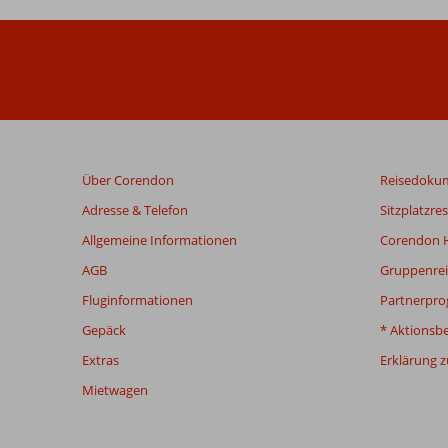
Über Corendon
Reisedoku
Adresse & Telefon
Sitzplatzre
Allgemeine Informationen
Corendon H
AGB
Gruppenrei
Fluginformationen
Partnerpr
Gepäck
* Aktionsb
Extras
Erklärung zu
Mietwagen