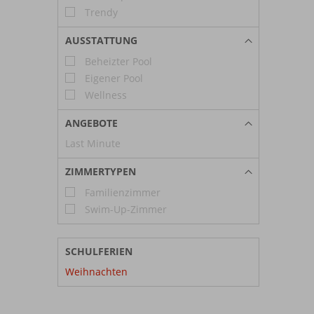
Trendy
AUSSTATTUNG
Beheizter Pool
Eigener Pool
Wellness
ANGEBOTE
Last Minute
ZIMMERTYPEN
Familienzimmer
Swim-Up-Zimmer
SCHULFERIEN
Weihnachten