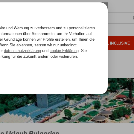
SONNENZIELE
FERNREISEN
ALL INCLUSIVE
ahre Erfahrung
Schwarzes Meer
Bingo Urlaub Bulgarien
o Urlaub Bulgarien