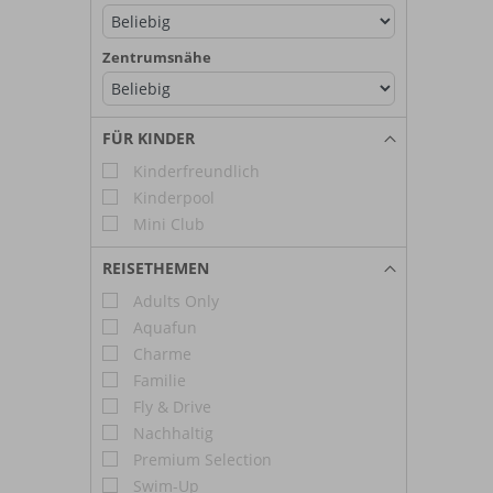
Zentrumsnähe
FÜR KINDER
Kinderfreundlich
Kinderpool
Mini Club
REISETHEMEN
Adults Only
Aquafun
Charme
Familie
Fly & Drive
Nachhaltig
Premium Selection
Swim-Up