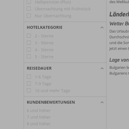
Halbpension (Plus)
des Weltkul
Übernachtung mit Frühstück
Länderi
Nur Übernachtung
Wetter B
HOTELKATEGORIE
Das Urlaub
2 - Sterne
Durchschni
3 - Sterne
und die Son
jetzt einen
4 - Sterne
5 - Sterne
Lage von
Bulgarien l
REISEDAUER
Bulgariens 
1-6 Tage
7-9 Tage
10 und mehr Tage
KUNDENBEWERTUNGEN
6 und höher
7 und höher
8 und höher