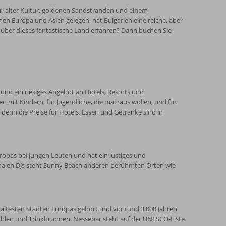
r Rumänien, Serbien, Mazedonien, Griechenland und die
r, alter Kultur, goldenen Sandstränden und einem
de und klares Meerwasser. Seit 2007 ist Bulgarien ein EU-
en Europa und Asien gelegen, hat Bulgarien eine reiche, aber
 über dieses fantastische Land erfahren? Dann buchen Sie
r und ein riesiges Angebot an Hotels, Resorts und
en mit Kindern, für Jugendliche, die mal raus wollen, und für
denn die Preise für Hotels, Essen und Getränke sind in
uropas bei jungen Leuten und hat ein lustiges und
onalen DJs steht Sunny Beach anderen berühmten Orten wie
n ältesten Städten Europas gehört und vor rund 3.000 Jahren
mühlen und Trinkbrunnen. Nessebar steht auf der UNESCO-Liste