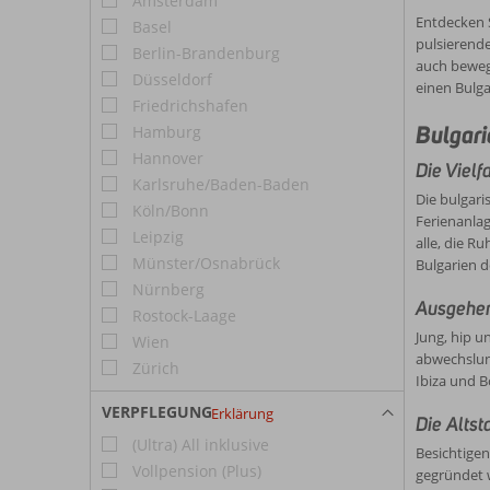
Amsterdam
wollen,
Bulgari
Entdecken S
Basel
Türkei.
pulsierende
Berlin-Brandenburg
Mitglied
auch bewegt
Düsseldorf
einen Bulga
Friedrichshafen
Bulgari
Hamburg
Hannover
Die Vielf
Karlsruhe/Baden-Baden
Die bulgari
Köln/Bonn
Ferienanlag
Leipzig
alle, die R
Münster/Osnabrück
Bulgarien d
Nürnberg
Ausgehen
Rostock-Laage
Jung, hip u
Wien
abwechslun
Zürich
Ibiza und B
VERPFLEGUNG
Erklärung
Die Altst
(Ultra) All inklusive
Besichtigen
Vollpension (Plus)
gegründet w