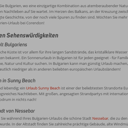
 buchen Sie jetzt einen Bulgarien-Urlaub bei Corendon!
en liegt gegenüber von Asien im Südosten Europas und grenzt an die Lände
ie Bulgarien, wo eine einzigartige Kombination aus atemberaubender Natu
 Bulgariens Ostküste grenzt an das Schwarze Meer und hat endlose Sandsträn
n Nachtleben auf Sie wartet. Im Herzen des Balkans, an der Kreuzung zwisch
.
e Geschichte, von der noch viele Spuren zu finden sind. Möchten Sie mehr
rien-Urlaub bei Corendon!
en Sehenswürdigkeiten
alt Bulgariens
sche Küste ist vor allem für ihre langen Sandstrände, das kristallklare Wasse
en bekannt. Ein Sonnenurlaub in Bulgarien ist für jeden geeignet - für Famili
uhe, Natur und Kultur suchen. In Bulgarien kann man günstig Urlaub machen, 
eutlich niedriger als in anderen beliebten europäischen Urlaubsländern!
 in Sunny Beach
nd lebendig; ein
Urlaub Sunny Beach
ist einer der beliebtesten Strandorte E
gsreiches Nachtleben. Mit großen, angesagten Strandpartys mit internati
odrum in nichts nach!
adt von Nessebar
 Sie während Ihres Bulgarien-Urlaubs die schöne Stadt
Nessebar
, die zu de
urde. In der Altstadt finden Sie zahlreiche prächtige Gebäude, alte Wind